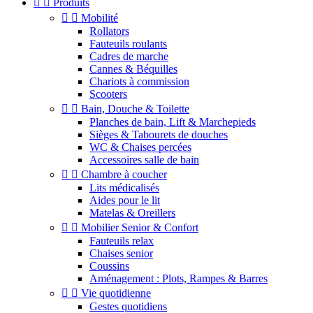


Produits


Mobilité
Rollators
Fauteuils roulants
Cadres de marche
Cannes & Béquilles
Chariots à commission
Scooters


Bain, Douche & Toilette
Planches de bain, Lift & Marchepieds
Sièges & Tabourets de douches
WC & Chaises percées
Accessoires salle de bain


Chambre à coucher
Lits médicalisés
Aides pour le lit
Matelas & Oreillers


Mobilier Senior & Confort
Fauteuils relax
Chaises senior
Coussins
Aménagement : Plots, Rampes & Barres


Vie quotidienne
Gestes quotidiens