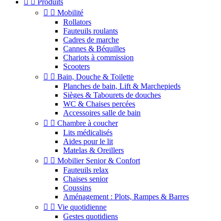


Produits


Mobilité
Rollators
Fauteuils roulants
Cadres de marche
Cannes & Béquilles
Chariots à commission
Scooters


Bain, Douche & Toilette
Planches de bain, Lift & Marchepieds
Sièges & Tabourets de douches
WC & Chaises percées
Accessoires salle de bain


Chambre à coucher
Lits médicalisés
Aides pour le lit
Matelas & Oreillers


Mobilier Senior & Confort
Fauteuils relax
Chaises senior
Coussins
Aménagement : Plots, Rampes & Barres


Vie quotidienne
Gestes quotidiens