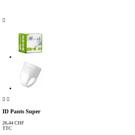



ID Pants Super
26,44 CHF
TTC