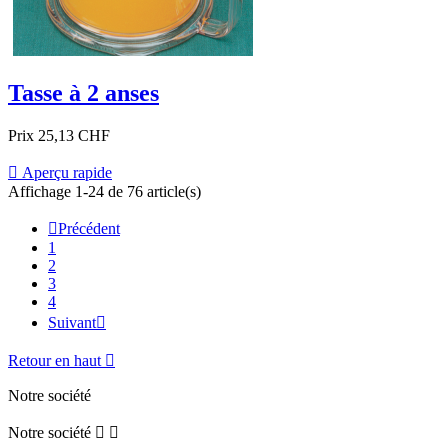
Tasse à 2 anses
Prix
25,13 CHF

Aperçu rapide
Affichage 1-24 de 76 article(s)

Précédent
1
2
3
4
Suivant

Retour en haut

Notre société
Notre société

