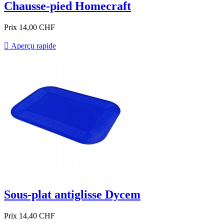
Chausse-pied Homecraft
Prix
14,00 CHF

Aperçu rapide
Sous-plat antiglisse Dycem
Prix
14,40 CHF