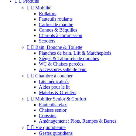


Produits


Mobilité
Rollators
Fauteuils roulants
Cadres de marche
Cannes & Béquilles
Chariots à commission
Scooters


Bain, Douche & Toilette
Planches de bain, Lift & Marchepieds
Sièges & Tabourets de douches
WC & Chaises percées
Accessoires salle de bain


Chambre à coucher
Lits médicalisés
Aides pour le lit
Matelas & Oreillers


Mobilier Senior & Confort
Fauteuils relax
Chaises senior
Coussins
Aménagement : Plots, Rampes & Barres


Vie quotidienne
Gestes quotidiens