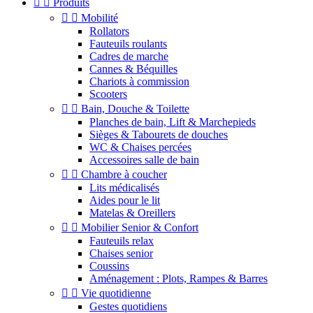


Produits


Mobilité
Rollators
Fauteuils roulants
Cadres de marche
Cannes & Béquilles
Chariots à commission
Scooters


Bain, Douche & Toilette
Planches de bain, Lift & Marchepieds
Sièges & Tabourets de douches
WC & Chaises percées
Accessoires salle de bain


Chambre à coucher
Lits médicalisés
Aides pour le lit
Matelas & Oreillers


Mobilier Senior & Confort
Fauteuils relax
Chaises senior
Coussins
Aménagement : Plots, Rampes & Barres


Vie quotidienne
Gestes quotidiens