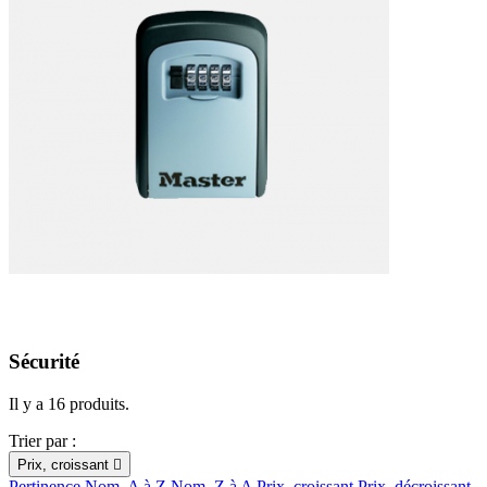
Sécurité
Il y a 16 produits.
Trier par :
Prix, croissant

Pertinence
Nom, A à Z
Nom, Z à A
Prix, croissant
Prix, décroissant