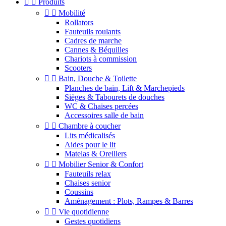


Produits


Mobilité
Rollators
Fauteuils roulants
Cadres de marche
Cannes & Béquilles
Chariots à commission
Scooters


Bain, Douche & Toilette
Planches de bain, Lift & Marchepieds
Sièges & Tabourets de douches
WC & Chaises percées
Accessoires salle de bain


Chambre à coucher
Lits médicalisés
Aides pour le lit
Matelas & Oreillers


Mobilier Senior & Confort
Fauteuils relax
Chaises senior
Coussins
Aménagement : Plots, Rampes & Barres


Vie quotidienne
Gestes quotidiens