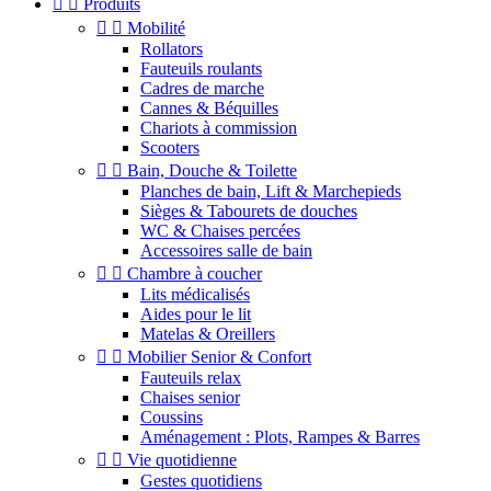


Produits


Mobilité
Rollators
Fauteuils roulants
Cadres de marche
Cannes & Béquilles
Chariots à commission
Scooters


Bain, Douche & Toilette
Planches de bain, Lift & Marchepieds
Sièges & Tabourets de douches
WC & Chaises percées
Accessoires salle de bain


Chambre à coucher
Lits médicalisés
Aides pour le lit
Matelas & Oreillers


Mobilier Senior & Confort
Fauteuils relax
Chaises senior
Coussins
Aménagement : Plots, Rampes & Barres


Vie quotidienne
Gestes quotidiens