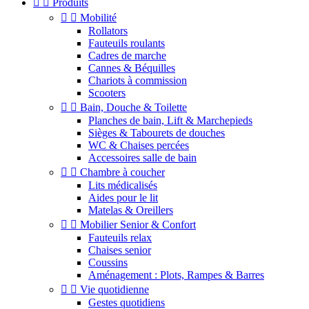


Produits


Mobilité
Rollators
Fauteuils roulants
Cadres de marche
Cannes & Béquilles
Chariots à commission
Scooters


Bain, Douche & Toilette
Planches de bain, Lift & Marchepieds
Sièges & Tabourets de douches
WC & Chaises percées
Accessoires salle de bain


Chambre à coucher
Lits médicalisés
Aides pour le lit
Matelas & Oreillers


Mobilier Senior & Confort
Fauteuils relax
Chaises senior
Coussins
Aménagement : Plots, Rampes & Barres


Vie quotidienne
Gestes quotidiens