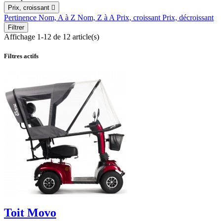
Prix, croissant

Pertinence
Nom, A à Z
Nom, Z à A
Prix, croissant
Prix, décroissant
Filtrer
Affichage 1-12 de 12 article(s)
Filtres actifs
Toit Movo