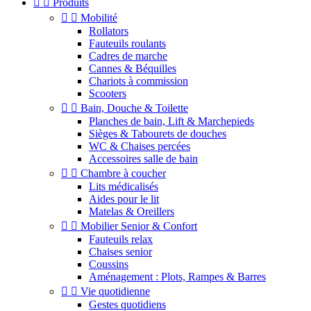


Produits


Mobilité
Rollators
Fauteuils roulants
Cadres de marche
Cannes & Béquilles
Chariots à commission
Scooters


Bain, Douche & Toilette
Planches de bain, Lift & Marchepieds
Sièges & Tabourets de douches
WC & Chaises percées
Accessoires salle de bain


Chambre à coucher
Lits médicalisés
Aides pour le lit
Matelas & Oreillers


Mobilier Senior & Confort
Fauteuils relax
Chaises senior
Coussins
Aménagement : Plots, Rampes & Barres


Vie quotidienne
Gestes quotidiens