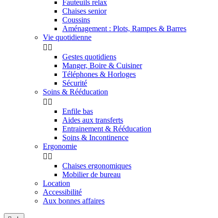
Fauteuils relax
Chaises senior
Coussins
Aménagement : Plots, Rampes & Barres
Vie quotidienne


Gestes quotidiens
Manger, Boire & Cuisiner
Téléphones & Horloges
Sécurité
Soins & Rééducation


Enfile bas
Aides aux transferts
Entrainement & Rééducation
Soins & Incontinence
Ergonomie


Chaises ergonomiques
Mobilier de bureau
Location
Accessibilité
Aux bonnes affaires