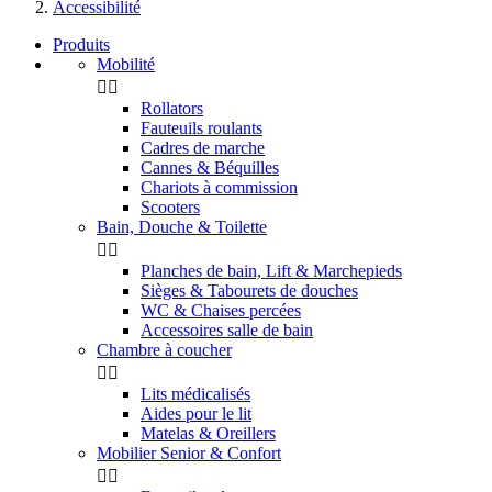
Accessibilité
Produits
Mobilité


Rollators
Fauteuils roulants
Cadres de marche
Cannes & Béquilles
Chariots à commission
Scooters
Bain, Douche & Toilette


Planches de bain, Lift & Marchepieds
Sièges & Tabourets de douches
WC & Chaises percées
Accessoires salle de bain
Chambre à coucher


Lits médicalisés
Aides pour le lit
Matelas & Oreillers
Mobilier Senior & Confort

