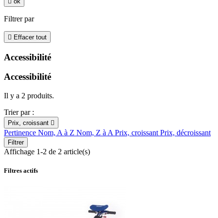

ok
Filtrer par

Effacer tout
Accessibilité
Accessibilité
Il y a 2 produits.
Trier par :
Prix, croissant

Pertinence
Nom, A à Z
Nom, Z à A
Prix, croissant
Prix, décroissant
Filtrer
Affichage 1-2 de 2 article(s)
Filtres actifs