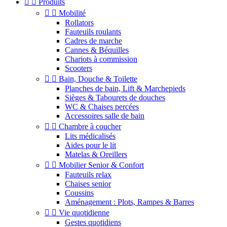


Produits


Mobilité
Rollators
Fauteuils roulants
Cadres de marche
Cannes & Béquilles
Chariots à commission
Scooters


Bain, Douche & Toilette
Planches de bain, Lift & Marchepieds
Sièges & Tabourets de douches
WC & Chaises percées
Accessoires salle de bain


Chambre à coucher
Lits médicalisés
Aides pour le lit
Matelas & Oreillers


Mobilier Senior & Confort
Fauteuils relax
Chaises senior
Coussins
Aménagement : Plots, Rampes & Barres


Vie quotidienne
Gestes quotidiens