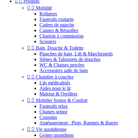


Produits


Mobilité
Rollators
Fauteuils roulants
Cadres de marche
Cannes & Béquilles
Chariots à commission
Scooters


Bain, Douche & Toilette
Planches de bain, Lift & Marchepieds
Sièges & Tabourets de douches
WC & Chaises percées
Accessoires salle de bain


Chambre à coucher
Lits médicalisés
Aides pour le lit
Matelas & Oreillers


Mobilier Senior & Confort
Fauteuils relax
Chaises senior
Coussins
Aménagement : Plots, Rampes & Barres


Vie quotidienne
Gestes quotidiens