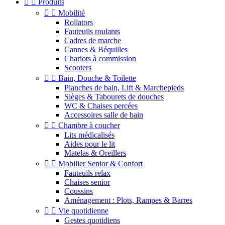


Produits


Mobilité
Rollators
Fauteuils roulants
Cadres de marche
Cannes & Béquilles
Chariots à commission
Scooters


Bain, Douche & Toilette
Planches de bain, Lift & Marchepieds
Sièges & Tabourets de douches
WC & Chaises percées
Accessoires salle de bain


Chambre à coucher
Lits médicalisés
Aides pour le lit
Matelas & Oreillers


Mobilier Senior & Confort
Fauteuils relax
Chaises senior
Coussins
Aménagement : Plots, Rampes & Barres


Vie quotidienne
Gestes quotidiens