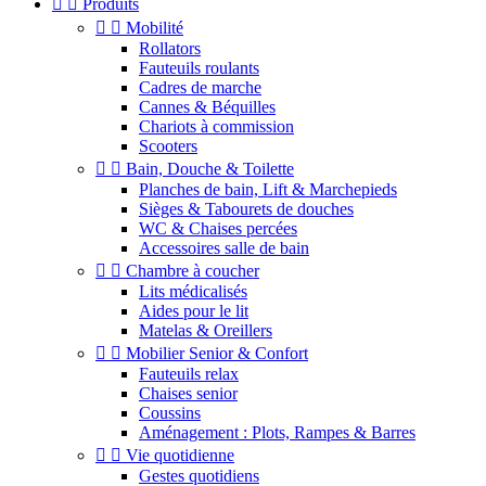


Produits


Mobilité
Rollators
Fauteuils roulants
Cadres de marche
Cannes & Béquilles
Chariots à commission
Scooters


Bain, Douche & Toilette
Planches de bain, Lift & Marchepieds
Sièges & Tabourets de douches
WC & Chaises percées
Accessoires salle de bain


Chambre à coucher
Lits médicalisés
Aides pour le lit
Matelas & Oreillers


Mobilier Senior & Confort
Fauteuils relax
Chaises senior
Coussins
Aménagement : Plots, Rampes & Barres


Vie quotidienne
Gestes quotidiens