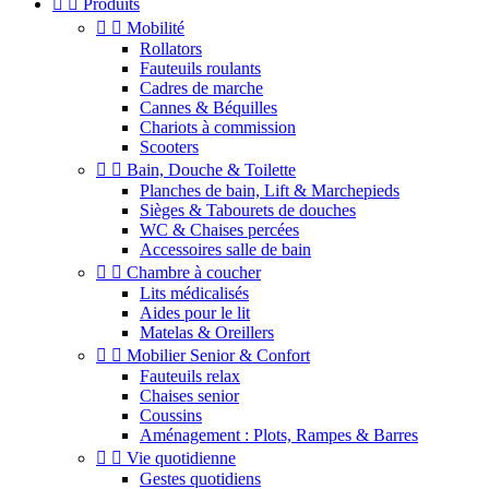


Produits


Mobilité
Rollators
Fauteuils roulants
Cadres de marche
Cannes & Béquilles
Chariots à commission
Scooters


Bain, Douche & Toilette
Planches de bain, Lift & Marchepieds
Sièges & Tabourets de douches
WC & Chaises percées
Accessoires salle de bain


Chambre à coucher
Lits médicalisés
Aides pour le lit
Matelas & Oreillers


Mobilier Senior & Confort
Fauteuils relax
Chaises senior
Coussins
Aménagement : Plots, Rampes & Barres


Vie quotidienne
Gestes quotidiens