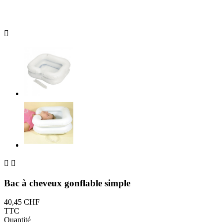



Bac à cheveux gonflable simple
40,45 CHF
TTC
Quantité