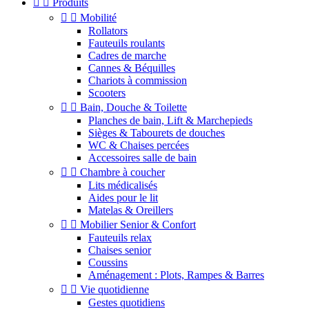


Produits


Mobilité
Rollators
Fauteuils roulants
Cadres de marche
Cannes & Béquilles
Chariots à commission
Scooters


Bain, Douche & Toilette
Planches de bain, Lift & Marchepieds
Sièges & Tabourets de douches
WC & Chaises percées
Accessoires salle de bain


Chambre à coucher
Lits médicalisés
Aides pour le lit
Matelas & Oreillers


Mobilier Senior & Confort
Fauteuils relax
Chaises senior
Coussins
Aménagement : Plots, Rampes & Barres


Vie quotidienne
Gestes quotidiens