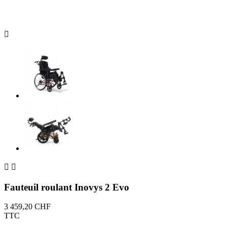



Fauteuil roulant Inovys 2 Evo
3 459,20 CHF
TTC