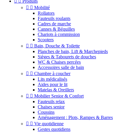


Produits


Mobilité
Rollators
Fauteuils roulants
Cadres de marche
Cannes & Béquilles
Chariots à commission
Scooters


Bain, Douche & Toilette
Planches de bain, Lift & Marchepieds
Sièges & Tabourets de douches
WC & Chaises percées
Accessoires salle de bain


Chambre à coucher
Lits médicalisés
Aides pour le lit
Matelas & Oreillers


Mobilier Senior & Confort
Fauteuils relax
Chaises senior
Coussins
Aménagement : Plots, Rampes & Barres


Vie quotidienne
Gestes quotidiens