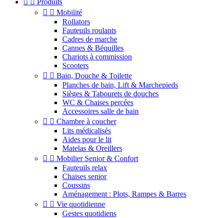


Produits


Mobilité
Rollators
Fauteuils roulants
Cadres de marche
Cannes & Béquilles
Chariots à commission
Scooters


Bain, Douche & Toilette
Planches de bain, Lift & Marchepieds
Sièges & Tabourets de douches
WC & Chaises percées
Accessoires salle de bain


Chambre à coucher
Lits médicalisés
Aides pour le lit
Matelas & Oreillers


Mobilier Senior & Confort
Fauteuils relax
Chaises senior
Coussins
Aménagement : Plots, Rampes & Barres


Vie quotidienne
Gestes quotidiens