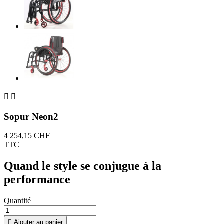


Sopur Neon2
4 254,15 CHF
TTC
Quand le style se conjugue à la
performance
Quantité

Ajouter au panier