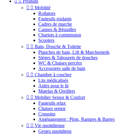


Produits


Mobilité
Rollators
Fauteuils roulants
Cadres de marche
Cannes & Béquilles
Chariots à commission
Scooters


Bain, Douche & Toilette
Planches de bain, Lift & Marchepieds
Sièges & Tabourets de douches
WC & Chaises percées
Accessoires salle de bain


Chambre à coucher
Lits médicalisés
Aides pour le lit
Matelas & Oreillers


Mobilier Senior & Confort
Fauteuils relax
Chaises senior
Coussins
Aménagement : Plots, Rampes & Barres


Vie quotidienne
Gestes quotidiens