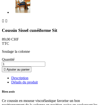


Coussin Sissel cunéiforme Sit
89,00 CHF
TTC
Soulage la colonne
Quantité

Ajouter au panier
Description
Détails du produit
Bien assis
Ce coussin en mousse viscoélastique favorise un bon
positionnement de la colonne en position assise en soulageant les