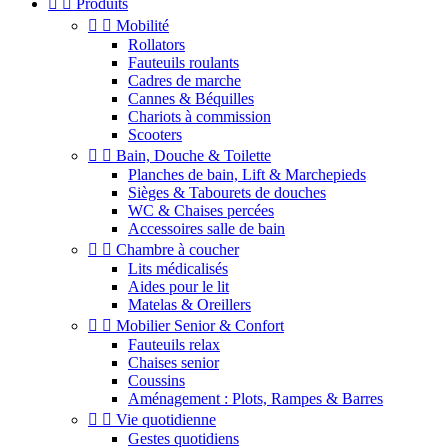


Produits


Mobilité
Rollators
Fauteuils roulants
Cadres de marche
Cannes & Béquilles
Chariots à commission
Scooters


Bain, Douche & Toilette
Planches de bain, Lift & Marchepieds
Sièges & Tabourets de douches
WC & Chaises percées
Accessoires salle de bain


Chambre à coucher
Lits médicalisés
Aides pour le lit
Matelas & Oreillers


Mobilier Senior & Confort
Fauteuils relax
Chaises senior
Coussins
Aménagement : Plots, Rampes & Barres


Vie quotidienne
Gestes quotidiens