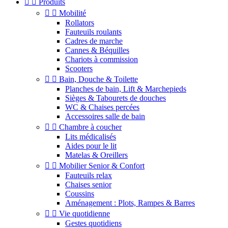


Produits


Mobilité
Rollators
Fauteuils roulants
Cadres de marche
Cannes & Béquilles
Chariots à commission
Scooters


Bain, Douche & Toilette
Planches de bain, Lift & Marchepieds
Sièges & Tabourets de douches
WC & Chaises percées
Accessoires salle de bain


Chambre à coucher
Lits médicalisés
Aides pour le lit
Matelas & Oreillers


Mobilier Senior & Confort
Fauteuils relax
Chaises senior
Coussins
Aménagement : Plots, Rampes & Barres


Vie quotidienne
Gestes quotidiens