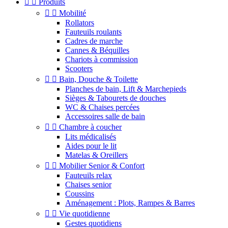


Produits


Mobilité
Rollators
Fauteuils roulants
Cadres de marche
Cannes & Béquilles
Chariots à commission
Scooters


Bain, Douche & Toilette
Planches de bain, Lift & Marchepieds
Sièges & Tabourets de douches
WC & Chaises percées
Accessoires salle de bain


Chambre à coucher
Lits médicalisés
Aides pour le lit
Matelas & Oreillers


Mobilier Senior & Confort
Fauteuils relax
Chaises senior
Coussins
Aménagement : Plots, Rampes & Barres


Vie quotidienne
Gestes quotidiens