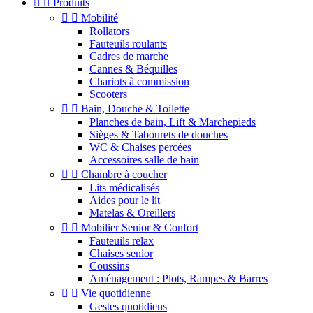


Produits


Mobilité
Rollators
Fauteuils roulants
Cadres de marche
Cannes & Béquilles
Chariots à commission
Scooters


Bain, Douche & Toilette
Planches de bain, Lift & Marchepieds
Sièges & Tabourets de douches
WC & Chaises percées
Accessoires salle de bain


Chambre à coucher
Lits médicalisés
Aides pour le lit
Matelas & Oreillers


Mobilier Senior & Confort
Fauteuils relax
Chaises senior
Coussins
Aménagement : Plots, Rampes & Barres


Vie quotidienne
Gestes quotidiens