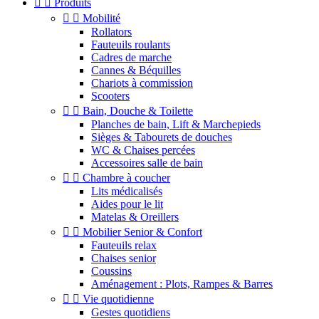


Produits


Mobilité
Rollators
Fauteuils roulants
Cadres de marche
Cannes & Béquilles
Chariots à commission
Scooters


Bain, Douche & Toilette
Planches de bain, Lift & Marchepieds
Sièges & Tabourets de douches
WC & Chaises percées
Accessoires salle de bain


Chambre à coucher
Lits médicalisés
Aides pour le lit
Matelas & Oreillers


Mobilier Senior & Confort
Fauteuils relax
Chaises senior
Coussins
Aménagement : Plots, Rampes & Barres


Vie quotidienne
Gestes quotidiens