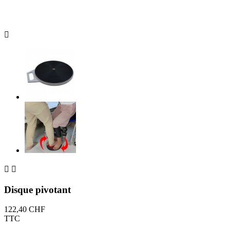



Disque pivotant
122,40 CHF
TTC