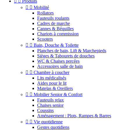


Produits


Mobilité
Rollators
Fauteuils roulants
Cadres de marche
Cannes & Béquilles
Chariots à commission
Scooters


Bain, Douche & Toilette
Planches de bain, Lift & Marchepieds
Sièges & Tabourets de douches
WC & Chaises percées
Accessoires salle de bain


Chambre à coucher
Lits médicalisés
Aides pour le lit
Matelas & Oreillers


Mobilier Senior & Confort
Fauteuils relax
Chaises senior
Coussins
Aménagement : Plots, Rampes & Barres


Vie quotidienne
Gestes quotidiens