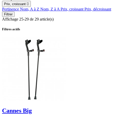
Prix, croissant

Pertinence
Nom, A à Z
Nom, Z à A
Prix, croissant
Prix, décroissant
Filtrer
Affichage 25-29 de 29 article(s)
Filtres actifs
Cannes Big