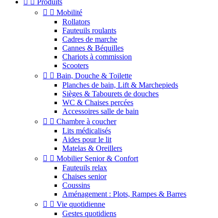


Produits


Mobilité
Rollators
Fauteuils roulants
Cadres de marche
Cannes & Béquilles
Chariots à commission
Scooters


Bain, Douche & Toilette
Planches de bain, Lift & Marchepieds
Sièges & Tabourets de douches
WC & Chaises percées
Accessoires salle de bain


Chambre à coucher
Lits médicalisés
Aides pour le lit
Matelas & Oreillers


Mobilier Senior & Confort
Fauteuils relax
Chaises senior
Coussins
Aménagement : Plots, Rampes & Barres


Vie quotidienne
Gestes quotidiens