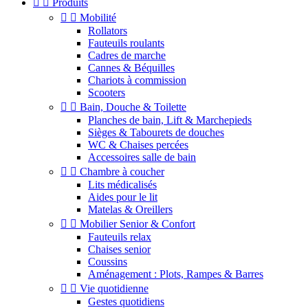


Produits


Mobilité
Rollators
Fauteuils roulants
Cadres de marche
Cannes & Béquilles
Chariots à commission
Scooters


Bain, Douche & Toilette
Planches de bain, Lift & Marchepieds
Sièges & Tabourets de douches
WC & Chaises percées
Accessoires salle de bain


Chambre à coucher
Lits médicalisés
Aides pour le lit
Matelas & Oreillers


Mobilier Senior & Confort
Fauteuils relax
Chaises senior
Coussins
Aménagement : Plots, Rampes & Barres


Vie quotidienne
Gestes quotidiens