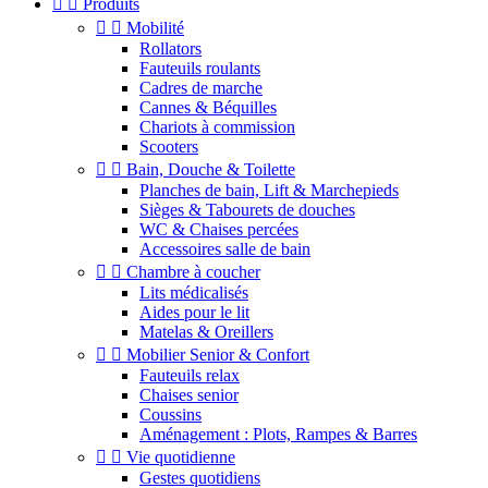


Produits


Mobilité
Rollators
Fauteuils roulants
Cadres de marche
Cannes & Béquilles
Chariots à commission
Scooters


Bain, Douche & Toilette
Planches de bain, Lift & Marchepieds
Sièges & Tabourets de douches
WC & Chaises percées
Accessoires salle de bain


Chambre à coucher
Lits médicalisés
Aides pour le lit
Matelas & Oreillers


Mobilier Senior & Confort
Fauteuils relax
Chaises senior
Coussins
Aménagement : Plots, Rampes & Barres


Vie quotidienne
Gestes quotidiens