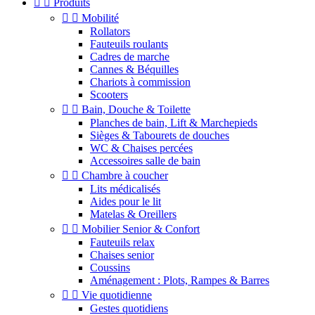


Produits


Mobilité
Rollators
Fauteuils roulants
Cadres de marche
Cannes & Béquilles
Chariots à commission
Scooters


Bain, Douche & Toilette
Planches de bain, Lift & Marchepieds
Sièges & Tabourets de douches
WC & Chaises percées
Accessoires salle de bain


Chambre à coucher
Lits médicalisés
Aides pour le lit
Matelas & Oreillers


Mobilier Senior & Confort
Fauteuils relax
Chaises senior
Coussins
Aménagement : Plots, Rampes & Barres


Vie quotidienne
Gestes quotidiens