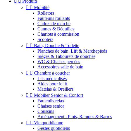


Produits


Mobilité
Rollators
Fauteuils roulants
Cadres de marche
Cannes & Béquilles
Chariots à commission
Scooters


Bain, Douche & Toilette
Planches de bain, Lift & Marchepieds
Sièges & Tabourets de douches
WC & Chaises percées
Accessoires salle de bain


Chambre à coucher
Lits médicalisés
Aides pour le lit
Matelas & Oreillers


Mobilier Senior & Confort
Fauteuils relax
Chaises senior
Coussins
Aménagement : Plots, Rampes & Barres


Vie quotidienne
Gestes quotidiens